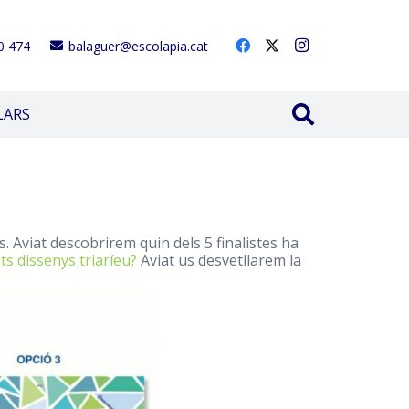
0 474
balaguer@escolapia.cat
LARS
. Aviat descobrirem quin dels 5 finalistes ha
ts dissenys triaríeu?
Aviat us desvetllarem la