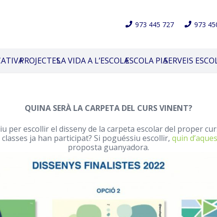
973 445 727
973 45
CATIVA
PROJECTES
LA VIDA A L’ESCOLA
ESCOLA PIA
SERVEIS ESCO
QUINA SERÀ LA CARPETA DEL CURS VINENT?
 per escollir el disseny de la carpeta escolar del proper curs
 classes ja han participat? Si poguéssiu escollir,
quin d’aques
proposta guanyadora.