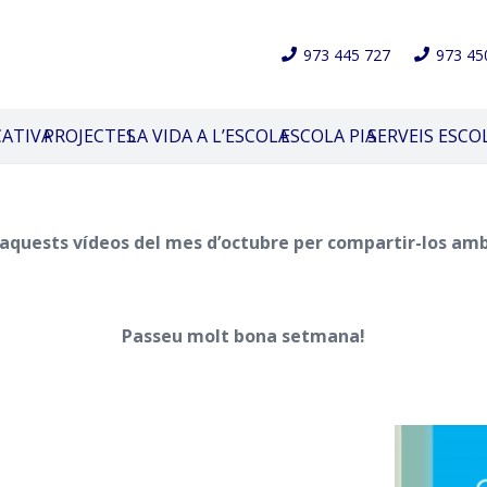
973 445 727
973 45
CATIVA
PROJECTES
LA VIDA A L’ESCOLA
ESCOLA PIA
SERVEIS ESCO
aquests vídeos del mes d’octubre per compartir-los amb
Passeu molt bona setmana!