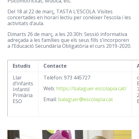
Psicomotricitat, Música, etc.
Del 18 al 22 de març, TASTA L’ESCOLA. Visites
concertades en horari lectiu per conéixer l’escola i les
activitats d’aula.
Dimarts 26 de març, a les 20.30h: Sessió informativa
adreçada a les famílies que els seus fills s’incorporen
a l’Educació Secundària Obligatòria el curs 2019-2020.
Estudis
Contacte
Llar
Telèfon: 973 445727
c
d’Infants
Web:
https://balaguer.escolapia.cat/
Infantil
Primària
Email:
balaguer@escolapia.cat
ESO