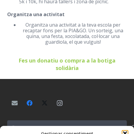
5k i 10k, hi haurà tallers i zona de pícnic.
Organitza una activitat
Organitza una activitat a la teva escola per
recaptar fons per la PIA&GO. Un sorteig, una
quina, una festa, xocolatada, col·locar una
guardiola, el que vulguis!
Fes un donatiu o compra a la botiga
solidària
Buscar:
Gestionar consentiment