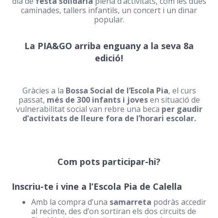
dia de
festa solidària
plena d’activitats, com les dues
caminades, tallers infantils, un concert i un dinar
popular.
La PIA&GO arriba enguany a la seva 8a
edició!
Gràcies a la
Bossa Social de l’Escola Pia
, el curs
passat,
més de 300 infants i joves
en situació de
vulnerabilitat social van rebre una beca
per gaudir
d’activitats de
lleure fora de l’horari escolar.
Com pots participar-hi?
Inscriu-te i vine a l’Escola Pia de Calella
Amb la compra d’una
samarreta
podràs accedir
al recinte, des d’on sortiran els dos circuits de