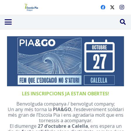
LES INSCRIPCIONS JA ESTAN OBERTES!
Benvolguda companya / benvolgut company;
Un any més torna la
PIA&GO
, l’esdeveniment solidari
més gran de l’Escola Pia i ens agradaria molt que ens
tornessis a acompanyar.
El diumenge
27 d’octubre a Calella
, ens espera un