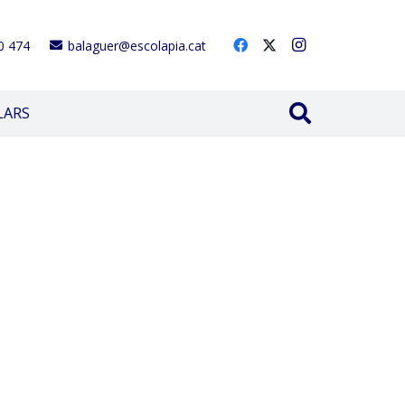
0 474
balaguer@escolapia.cat
LARS