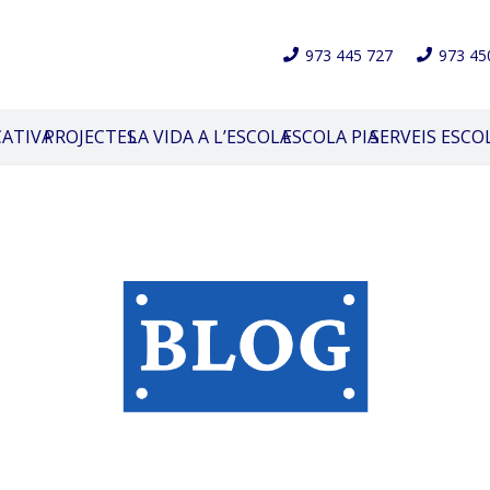
973 445 727
973 45
CATIVA
PROJECTES
LA VIDA A L’ESCOLA
ESCOLA PIA
SERVEIS ESCO