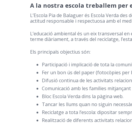
A la nostra escola treballem per 
L’Escola Pia de Balaguer és Escola Verda des d
actitud responsable i respectuosa amb el med
L’educació ambiental és un eix transversal en e
terme diàriament, a través del reciclatge, l’estal
Els principals objectius són:
Participació i implicació de tota la comuni
Fer un bon ús del paper (fotocòpies per l
Difusió continua de les activitats relaci
Comunicació amb les famílies mitjançant 
Bloc Escola Verda dins la pàgina web.
Tancar les llums quan no siguin necessàr
Reciclatge a tota l’escola: dipositar semp
Realització de diferents activitats relac