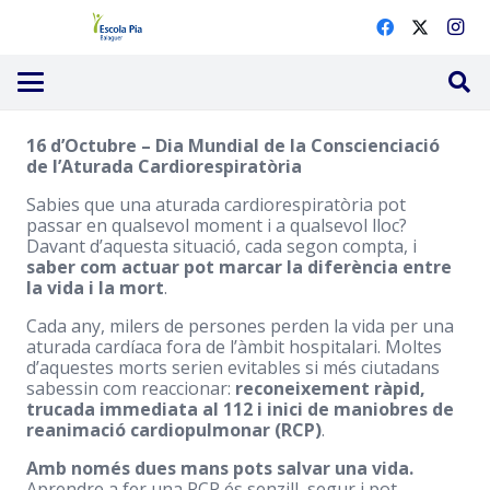
16 d’Octubre – Dia Mundial de la Conscienciació
de l’Aturada Cardiorespiratòria
Sabies que una aturada cardiorespiratòria pot
passar en qualsevol moment i a qualsevol lloc?
Davant d’aquesta situació, cada segon compta, i
saber com actuar pot marcar la diferència entre
la vida i la mort
.
Cada any, milers de persones perden la vida per una
aturada cardíaca fora de l’àmbit hospitalari. Moltes
d’aquestes morts serien evitables si més ciutadans
sabessin com reaccionar:
reconeixement ràpid,
trucada immediata al 112 i inici de maniobres de
reanimació cardiopulmonar (RCP)
.
Amb només dues mans pots salvar una vida.
Aprendre a fer una RCP és senzill, segur i pot