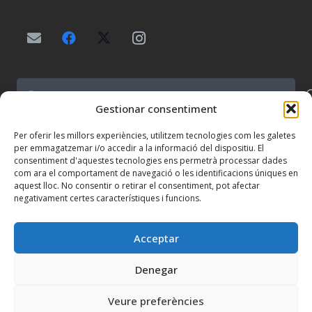
Buscar:
Gestionar consentiment
Per oferir les millors experiències, utilitzem tecnologies com les galetes
per emmagatzemar i/o accedir a la informació del dispositiu. El
consentiment d'aquestes tecnologies ens permetrà processar dades
com ara el comportament de navegació o les identificacions úniques en
Centre concertat per la Generalitat de Catalunya.
aquest lloc. No consentir o retirar el consentiment, pot afectar
NIF: R-2500253-F.
negativament certes característiques i funcions.
Inscrita en el Registre d’entitats religioses del
Ministeri de Justícia amb el número 004967.
Acceptar
Denegar
Veure preferències