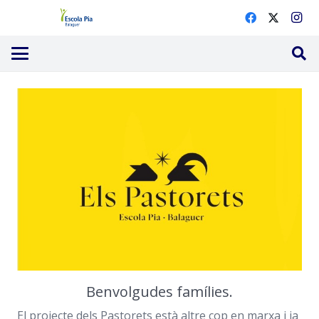
Benvolgudes famílies.
El projecte dels Pastorets està altre cop en marxa i ja