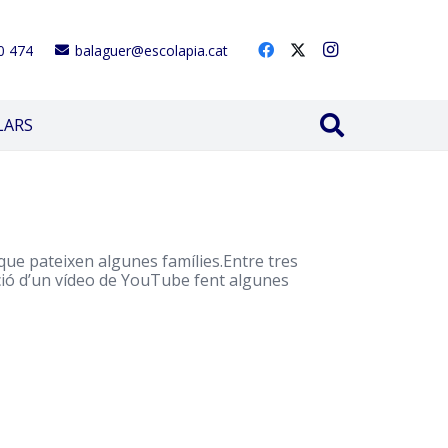
0 474
balaguer@escolapia.cat
LARS
 que pateixen algunes famílies.Entre tres
ió d’un vídeo de
YouTube
fent algunes