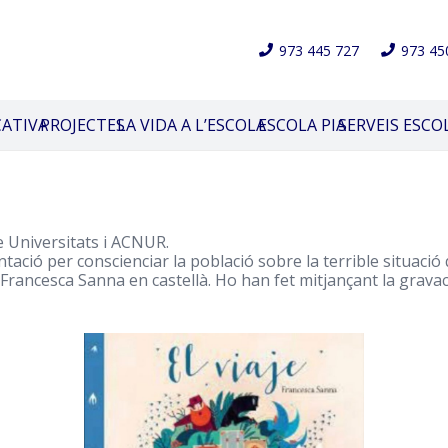
973 445 727
973 45
CATIVA
PROJECTES
LA VIDA A L’ESCOLA
ESCOLA PIA
SERVEIS ESCO
e Universitats i ACNUR.
ació per conscienciar la població sobre la terrible situació
 Francesca Sanna en castellà. Ho han fet mitjançant la gravac