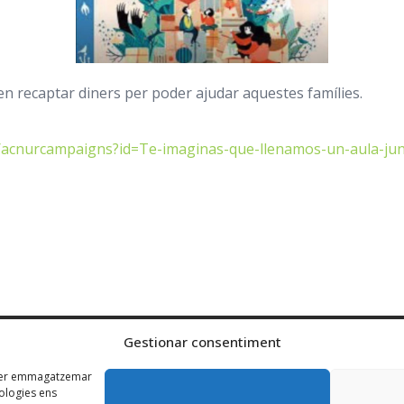
len recaptar diners per poder ajudar aquestes famílies.
al/acnurcampaigns?id=Te-imaginas-que-llenamos-un-aula-ju
Gestionar consentiment
s per emmagatzemar
nologies ens
Centre concertat per la Generalitat de