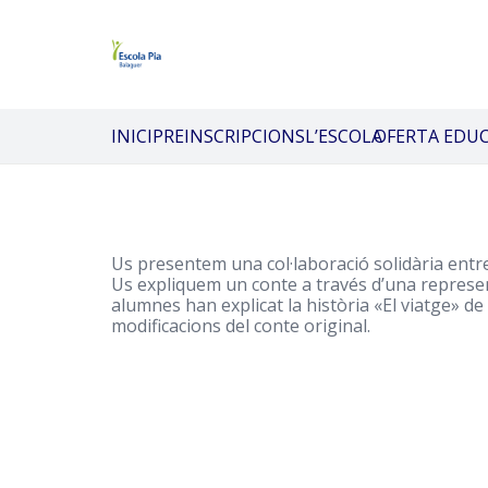
INICI
PREINSCRIPCIONS
L’ESCOLA
OFERTA EDU
Us presentem una col·laboració solidària entr
Us expliquem un conte a través d’una represent
alumnes han explicat la història «El viatge» de
modificacions del conte original.