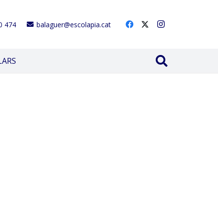
0 474
balaguer@escolapia.cat
LARS