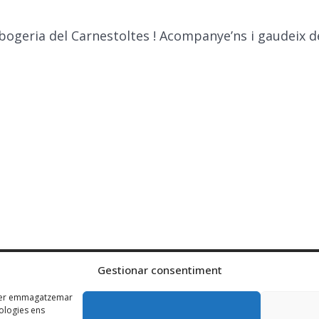
ria del Carnestoltes ! Acompanye’ns i gaudeix dels
Gestionar consentiment
s per emmagatzemar
nologies ens
Centre concertat per la Generalitat de