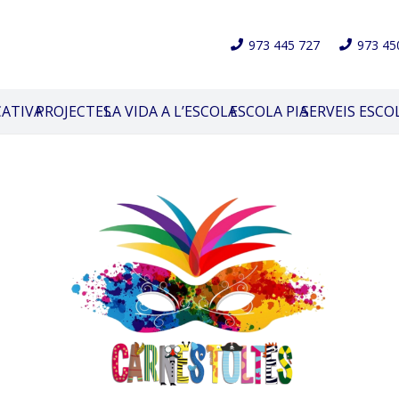
973 445 727
973 45
CATIVA
PROJECTES
LA VIDA A L’ESCOLA
ESCOLA PIA
SERVEIS ESCO